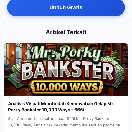
Unduh Gratis
Artikel Terkait
Analisis Visual: Membedah Kemewahan Gelap Mr.
Porky Bankster 10,000 Ways – 666i
Saat Anda pertama kali memuat 666i Mr. Porky Bankster
10,000 Ways, Anda tidak sekadar membuka sebuah permainan
slot; Anda melangkah...