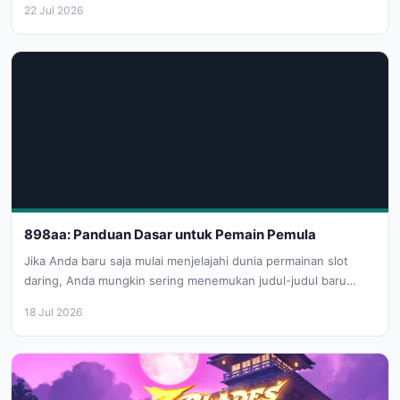
22 Jul 2026
898aa: Panduan Dasar untuk Pemain Pemula
Jika Anda baru saja mulai menjelajahi dunia permainan slot
daring, Anda mungkin sering menemukan judul-judul baru
yang terdengar menarik. Salah...
18 Jul 2026