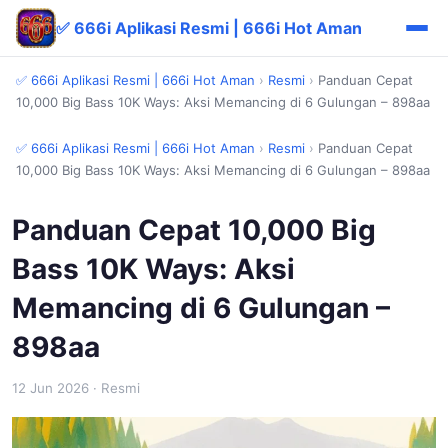
✅ 666i Aplikasi Resmi | 666i Hot Aman
✅ 666i Aplikasi Resmi | 666i Hot Aman
›
Resmi
›
Panduan Cepat
10,000 Big Bass 10K Ways: Aksi Memancing di 6 Gulungan – 898aa
✅ 666i Aplikasi Resmi | 666i Hot Aman
›
Resmi
›
Panduan Cepat
10,000 Big Bass 10K Ways: Aksi Memancing di 6 Gulungan – 898aa
Panduan Cepat 10,000 Big
Bass 10K Ways: Aksi
Memancing di 6 Gulungan –
898aa
12 Jun 2026
· Resmi