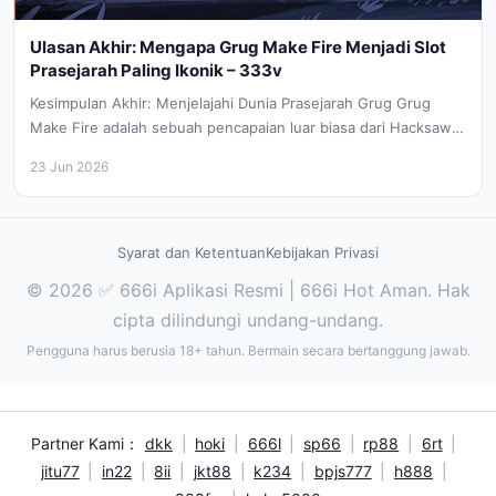
Ulasan Akhir: Mengapa Grug Make Fire Menjadi Slot
Prasejarah Paling Ikonik – 333v
Kesimpulan Akhir: Menjelajahi Dunia Prasejarah Grug Grug
Make Fire adalah sebuah pencapaian luar biasa dari Hacksaw
Gaming yang berhasil menggabungkan...
23 Jun 2026
Syarat dan Ketentuan
Kebijakan Privasi
© 2026 ✅ 666i Aplikasi Resmi | 666i Hot Aman. Hak
cipta dilindungi undang-undang.
Pengguna harus berusia 18+ tahun. Bermain secara bertanggung jawab.
Partner Kami：
dkk
|
hoki
|
666l
|
sp66
|
rp88
|
6rt
|
jitu77
|
in22
|
8ii
|
jkt88
|
k234
|
bpjs777
|
h888
|