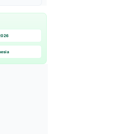
 2026
nesia