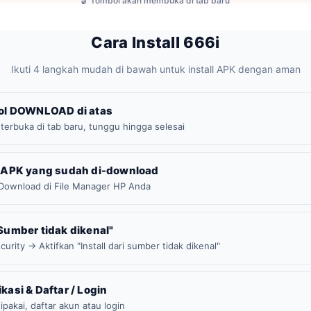
🔓 Tombol akan membuka di tab baru
Cara Install 666i
Ikuti 4 langkah mudah di bawah untuk install APK dengan aman
mbol DOWNLOAD di atas
 terbuka di tab baru, tunggu hingga selesai
le APK yang sudah di-download
r Download di File Manager HP Anda
"Sumber tidak dikenal"
urity → Aktifkan "Install dari sumber tidak dikenal"
ikasi & Daftar / Login
dipakai, daftar akun atau login