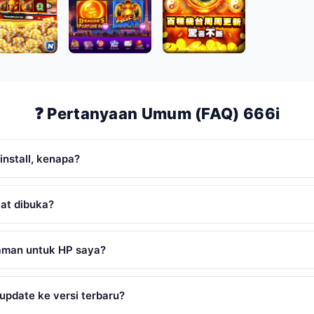
❓ Pertanyaan Umum (FAQ) 666i
install, kenapa?
aat dibuka?
aman untuk HP saya?
update ke versi terbaru?