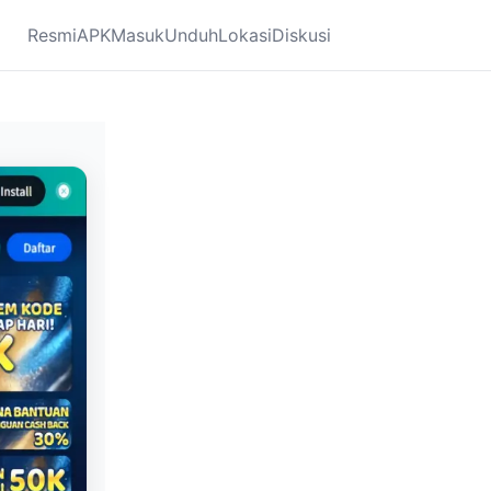
Resmi
APK
Masuk
Unduh
Lokasi
Diskusi