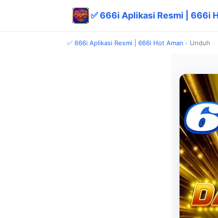
✅ 666i Aplikasi Resmi | 666i
✅ 666i Aplikasi Resmi | 666i Hot Aman
›
Unduh