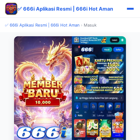
✅ 666i Aplikasi Resmi | 666i Hot Aman
✅ 666i Aplikasi Resmi | 666i Hot Aman
›
Masuk