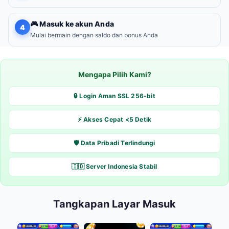
🎮 Masuk ke akun Anda
4
Mulai bermain dengan saldo dan bonus Anda
Mengapa Pilih Kami?
🔒 Login Aman SSL 256-bit
⚡ Akses Cepat <5 Detik
🛡️ Data Pribadi Terlindungi
🇮🇩 Server Indonesia Stabil
Tangkapan Layar Masuk