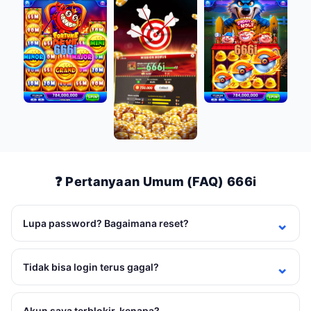
❓ Pertanyaan Umum (FAQ) 666i
Lupa password? Bagaimana reset?
Tidak bisa login terus gagal?
Akun saya terblokir, kenapa?