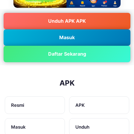
Unduh APK APK
Masuk
Daftar Sekarang
APK
Resmi
APK
Masuk
Unduh