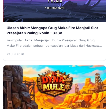
Ulasan Akhir: Mengapa Grug Make Fire Menjadi Slot
Prasejarah Paling Ikonik – 333v
Kesimpulan Akhir: Menjelajahi Dunia Prasejarah Grug Grug
Make Fire adalah sebuah pencapaian luar biasa dari Hacksaw
Gaming yang berhasil menggabungkan...
23 Jun 2026