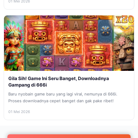
01 Mei 2026
Gila Sih! Game Ini Seru Banget, Downloadnya
Gampang di 666i
Baru nyobain game baru yang lagi viral, nemunya di 666i.
Proses downloadnya cepet banget dan gak pake ribet!
01 Mei 2026