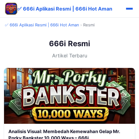
✅ 666i Aplikasi Resmi | 666i Hot Aman
✅ 666i Aplikasi Resmi | 666i Hot Aman
›
Resmi
666i Resmi
Artikel Terbaru
Analisis Visual: Membedah Kemewahan Gelap Mr.
Porky Bankster 10,000 Ways – 666i