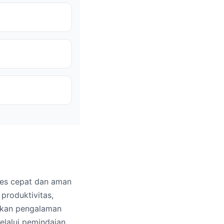
ses cepat dan aman
 produktivitas,
ikan pengalaman
elalui pemindaian