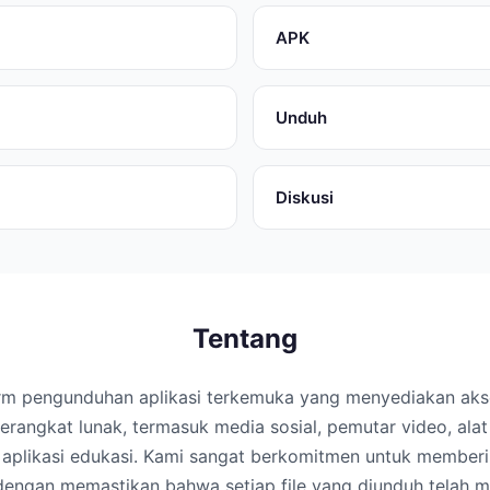
APK
Unduh
Diskusi
Tentang
orm pengunduhan aplikasi terkemuka yang menyediakan ak
perangkat lunak, termasuk media sosial, pemutar video, alat
 aplikasi edukasi. Kami sangat berkomitmen untuk member
dengan memastikan bahwa setiap file yang diunduh telah m