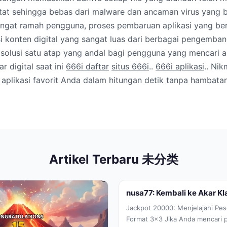
at sehingga bebas dari malware dan ancaman virus yang 
ngat ramah pengguna, proses pembaruan aplikasi yang be
si konten digital yang sangat luas dari berbagai pengembang
 solusi satu atap yang andal bagi pengguna yang mencari ap
ar digital saat ini
666i daftar
situs 666i
..
666i aplikasi
.. Ni
plikasi favorit Anda dalam hitungan detik tanpa hambatan
Artikel Terbaru 未分类
nusa77: Kembali ke Akar Kl
Jackpot 20000: Menjelajahi Pes
Format 3×3 Jika Anda mencari 