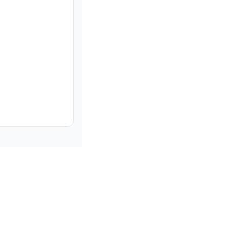
an mesin buah