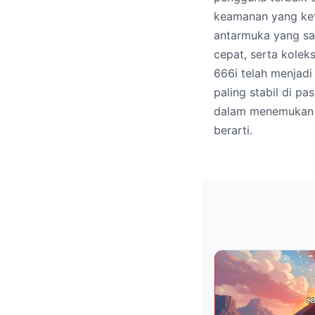
keamanan yang ket
antarmuka yang sa
cepat, serta kolek
666i telah menjadi
paling stabil di pas
dalam menemukan a
berarti.